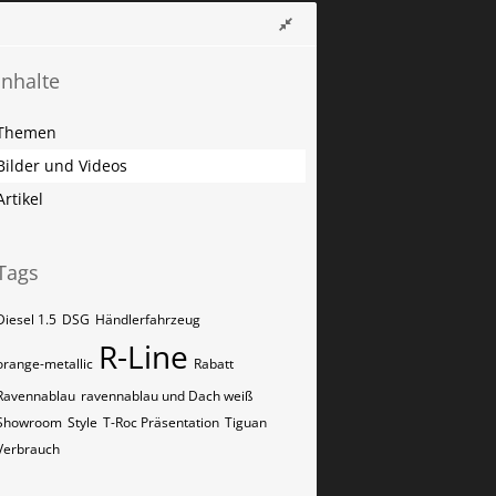
Inhalte
Themen
Bilder und Videos
Artikel
Tags
Diesel 1.5
DSG
Händlerfahrzeug
R-Line
orange-metallic
Rabatt
Ravennablau
ravennablau und Dach weiß
Showroom
Style
T-Roc Präsentation
Tiguan
Verbrauch