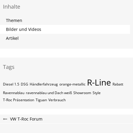
Inhalte
Themen
Bilder und Videos
Artikel
Tags
R-Line
Diesel 1.5
DSG
Händlerfahrzeug
orange-metallic
Rabatt
Ravennablau
ravennablau und Dach weiß
Showroom
Style
T-Roc Präsentation
Tiguan
Verbrauch
VW T-Roc Forum