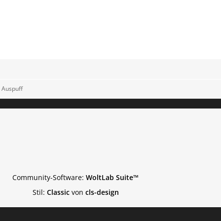
 Auspuff
Community-Software:
WoltLab Suite™
Stil:
Classic
von
cls-design