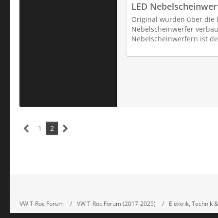
LED Nebelscheinwer
Original wurden über die 
Nebelscheinwerfer verbaut
Nebelscheinwerfern ist de
1
2
VW T-Roc Forum
VW T-Roc Forum (2017-2025)
Elektrik, Technik