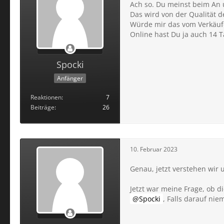
Ach so. Du meinst beim An
Das wird von der Qualität 
Würde mir das vom Verkäufe
Online hast Du ja auch 14 
Spocki
Anfänger
Reaktionen
7
Beiträge
26
10. Februar 2023
Genau, jetzt verstehen wir 
Jetzt war meine Frage, ob 
Spocki
, Falls darauf ni