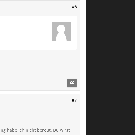
#6
#7
ung habe ich nicht bereut. Du wirst