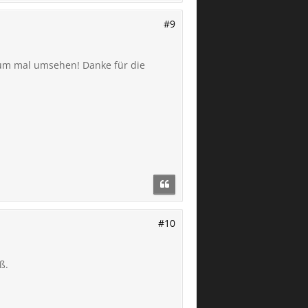
#9
rum mal umsehen! Danke für die
#10
ß.