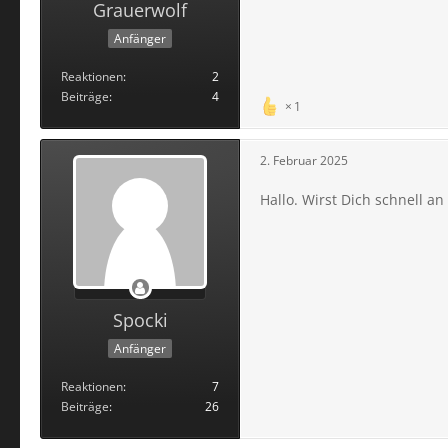
Grauerwolf
Anfänger
Reaktionen
2
Beiträge
4
1
2. Februar 2025
Hallo. Wirst Dich schnell an
Spocki
Anfänger
Reaktionen
7
Beiträge
26