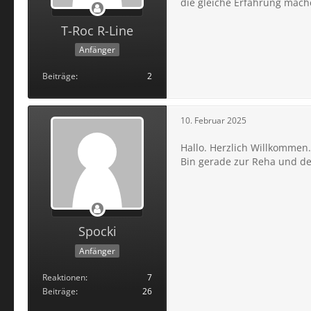
die gleiche Erfahrung mach
T-Roc R-Line
Anfänger
Beiträge
2
10. Februar 2025
Hallo. Herzlich Willkommen.
Bin gerade zur Reha und de
Spocki
Anfänger
Reaktionen
7
Beiträge
26