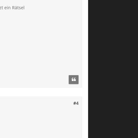
t ein Rätsel
#4