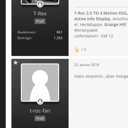
T-Rex
T-Roc 2.0 TSI 4 Motion DSG
Active Info Display
, Anschlu
Profi
el. Heckklappe,
Grange Hill 
Winterpaket
Reaktionen
861
Lieferdatum : KW 12
Beiträge
1.283
2
23. Januar 2018
Habs verpennt...aber morg
t-roc-fan
Profi