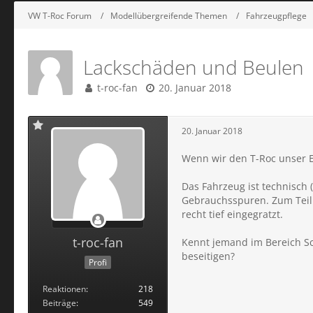
VW T-Roc Forum
Modellübergreifende Themen
Fahrzeugpflege
Lackschäden und Beulen
t-roc-fan
20. Januar 2018
20. Januar 2018
Wenn wir den T-Roc unser E
Das Fahrzeug ist technisch
Gebrauchsspuren. Zum Teil r
recht tief eingegratzt.
t-roc-fan
Kennt jemand im Bereich Sc
beseitigen?
Profi
Reaktionen
218
Beiträge
549