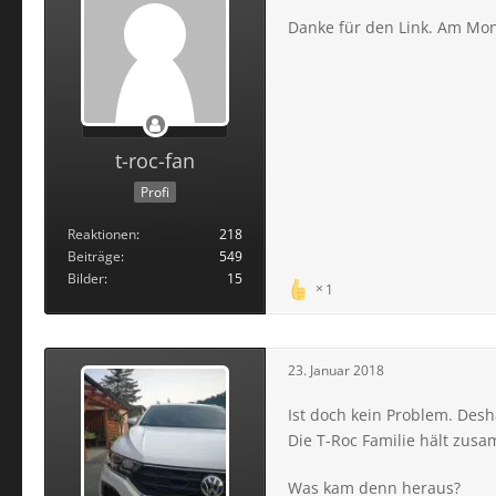
Danke für den Link. Am Mont
t-roc-fan
Profi
Reaktionen
218
Beiträge
549
Bilder
15
1
23. Januar 2018
Ist doch kein Problem. Des
Die T-Roc Familie hält zu
Was kam denn heraus?