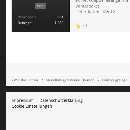
el. Heckklappe,
Grange Hill 
Winterpaket
Profi
Lieferdatum : KW 12
Reaktionen
861
Beiträge
1.283
1
VW T-Roc Forum
Modellübergreifende Themen
Fahrzeugpflege
Impressum
Datenschutzerklärung
Cookie Einstellungen