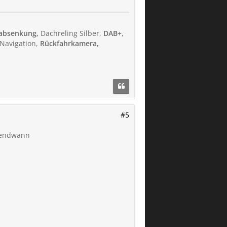
rabsenkung,
Dachreling Silber,
DAB+
,
 Navigation,
Rückfahrkamera,
#5
rgendwann