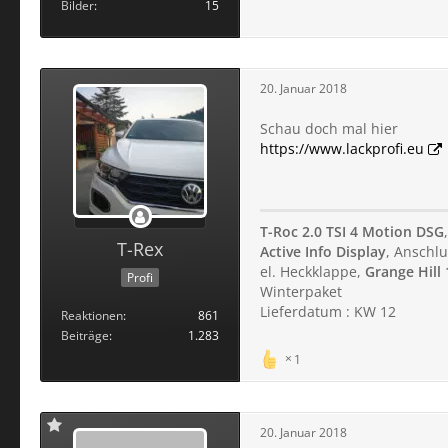
Bilder
15
20. Januar 2018
Schau doch mal hier
https://www.lackprofi.eu
T-Roc 2.0 TSI 4 Motion DSG
T-Rex
Active Info Display
, Anschlu
el. Heckklappe,
Grange Hill 
Profi
Winterpaket
Lieferdatum : KW 12
Reaktionen
861
Beiträge
1.283
1
20. Januar 2018