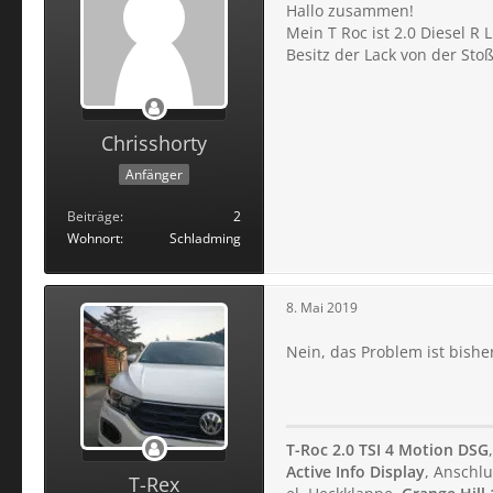
Hallo zusammen!
Mein T Roc ist 2.0 Diesel R
Besitz der Lack von der St
Chrisshorty
Anfänger
Beiträge
2
Wohnort
Schladming
8. Mai 2019
Nein, das Problem ist bisher
T-Roc 2.0 TSI 4 Motion DSG
Active Info Display
, Anschlu
T-Rex