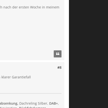
 sich nach der ersten Woche in meinem
#8
 klarer Garantiefall
rabsenkung,
Dachreling Silber,
DAB+
,