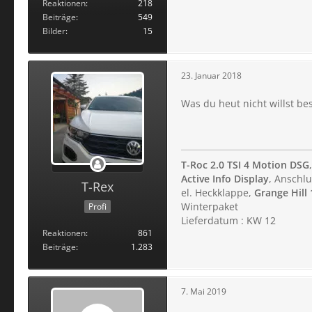
Reaktionen
218
Beiträge
549
Bilder
15
23. Januar 2018
Was du heut nicht willst b
T-Roc 2.0 TSI 4 Motion DSG
Active Info Display
, Anschlu
T-Rex
el. Heckklappe,
Grange Hill 
Winterpaket
Profi
Lieferdatum : KW 12
Reaktionen
861
Beiträge
1.283
7. Mai 2019